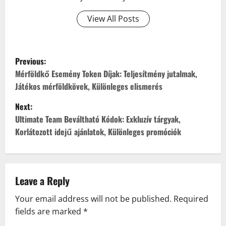
View All Posts
P
Previous:
o
Mérföldkő Esemény Token Díjak: Teljesítmény jutalmak,
Játékos mérföldkövek, Különleges elismerés
s
Next:
t
Ultimate Team Beváltható Kódok: Exkluzív tárgyak,
Korlátozott idejű ajánlatok, Különleges promóciók
n
a
v
Leave a Reply
Your email address will not be published.
Required
i
fields are marked
*