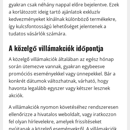
gyakran csak néhány nappal előre bejelentve. Ezek
a korlátozott ideig tartó ajánlatok exkluzív
kedvezményeket kínálnak különböző termékekre,
így kulcsfontosságú lehetőséget jelentenek a
tudatos vásárlók számára.
A közelgő villámakciók időpontja
A közelgő villámakciók általában az egész hónap
során ütemezve vannak, gyakran egybeesve
promóciós eseményekkel vagy ünnepekkel. Bár a
konkrét dátumok változhatnak, várható, hogy
havonta legalább egyszer vagy kétszer lesznek
akciók.
A villámakciók nyomon követéséhez rendszeresen
ellenőrizze a hivatalos weboldalt, vagy iratkozzon
fel olyan hírlevelekre, amelyek frissítéseket
nyújtanak a közelgő eseményekről. A villámakciók