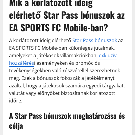
Mik a korlátozott ideig
elérhető Star Pass bónuszok az
EA SPORTS FC Mobile-ban?
A korlátozott ideig elérhető
Star Pass bónuszok
az
EA SPORTS FC Mobile-ban különleges jutalmak,
amelyeket a játékosok villámakciókban,
exkluzív
hozzáférés
i eseményeken és promóciós
tevékenységekben való részvétellel szerezhetnek
meg. Ezek a bónuszok fokozzák a játékélményt
azáltal, hogy a játékosok számára egyedi tárgyakat,
valutát vagy előnyöket biztosítanak korlátozott
időre.
A Star Pass bónuszok meghatározása és
célja