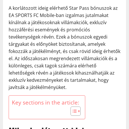
A korlátozott ideig elérhető Star Pass bónuszok az
EA SPORTS FC Mobile-ban izgalmas jutalmakat
kínálnak a játékosoknak villámakciók, exkluzív
hozzáférési események és promóciós
tevékenységek révén. Ezek a bónuszok egyedi
tárgyakat és előnyöket biztosítanak, amelyek
fokozzák a játékélményt, és csak rövid ideig érhetők
el. Az időszakosan megrendezett villámakciók és a
különleges, csak tagok számára elérhető
lehetőségek révén a játékosok kihasználhatják az
exkluzív kedvezményeket és tartalmakat, hogy
javítsák a játékélményüket.
Key sections in the article: