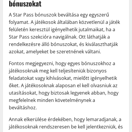
bónuszokat
A Star Pass bónuszok beváltása egy egyszerű
folyamat. A játékosok általában közvetlenül a játék
felületén keresztül igényelhetik jutalmaikat, ha a
Star Pass szekcióra navigálnak. Ott láthatják a
rendelkezésre álló bónuszokat, és kiválaszthatják
azokat, amelyeket be szeretnének váltani.
Fontos megjegyezni, hogy egyes bónuszokhoz a
játékosoknak meg kell teljesíteniük bizonyos
feladatokat vagy kihívásokat, mielőtt igényelhetik
őket. A játékosoknak alaposan el kell olvasniuk az
utasításokat, hogy biztosak legyenek abban, hogy
megfelelnek minden követelménynek a
beváltáshoz.
Annak elkerülése érdekében, hogy lemaradjanak, a
játékosoknak rendszeresen be kell jelentkezniük, és