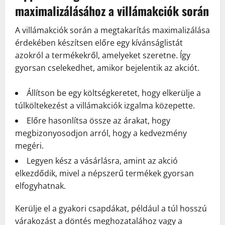
maximalizálásához a villámakciók során
A villámakciók során a megtakarítás maximalizálása
érdekében készítsen előre egy kívánságlistát
azokról a termékekről, amelyeket szeretne. Így
gyorsan cselekedhet, amikor bejelentik az akciót.
Állítson be egy költségkeretet, hogy elkerülje a
túlköltekezést a villámakciók izgalma közepette.
Előre hasonlítsa össze az árakat, hogy
megbizonyosodjon arról, hogy a kedvezmény
megéri.
Legyen kész a vásárlásra, amint az akció
elkezdődik, mivel a népszerű termékek gyorsan
elfogyhatnak.
Kerülje el a gyakori csapdákat, például a túl hosszú
várakozást a döntés meghozatalához vagy a