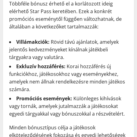
Többféle bónusz érhető el a korlátozott ideig
elérhető Star Pass keretében. Ezek a konkrét
promóciós eseménytől függően változhatnak, de
általában a következőket tartalmazzák:
Villámakciók:
Rövid távú ajánlatok, amelyek
jelentős kedvezményeket kínálnak játékbeli
tárgyakra vagy valutára.
Exkluzív hozzáférés:
Korai hozzáférés új
funkciókhoz, játékosokhoz vagy eseményekhez,
amelyek nem állnak rendelkezésre minden játékos
számára.
Promóciós események:
Különleges kihívások
vagy tornák, amelyek jutalmazzák a játékosokat
egyedi tárgyakkal vagy bónuszokkal a részvételért.
Minden bónusztípus célja a játékosok
elköteleződésének fokozása és egyedi lehetőségek