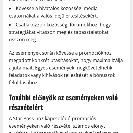
Kövesse a hivatalos közösségi média
csatornákat a valós idejű értesítésekért.
Csatlakozzon közösségi fórumokhoz, hogy
stratégiákat vitasson meg és tapasztalatokat
osszon meg.
Az események során kövesse a promóciókhoz
megadott konkrét utasításokat, hogy maximalizálja
a jutalmait. Egyes események megkövetelhetik
feladatok vagy kihívások teljesítését a bónuszok
feloldásához.
További előnyök az eseményeken való
részvételért
A Star Pass-hoz kapcsolódó promóciós
eseményeken való részvétel számos előnyt