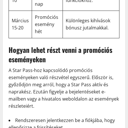
10
funkciókhoz.
nap
Promóciós
Március
Különleges kihívások
esemény
15-20
bónusz jutalmakkal.
hét
Hogyan lehet részt venni a promóciós
eseményeken
A Star Pass-hoz kapcsolódó promóciós
eseményeken való részvétel egyszerű. Először is,
győződjön meg arról, hogy a Star Pass aktív és
naprakész. Ezután figyelje a bejelentéseket e-
mailben vagy a hivatalos weboldalon az események
részleteiért.
Rendszeresen jelentkezzen be a fiókjába, hogy
ellenőrizze a frissítéseket.