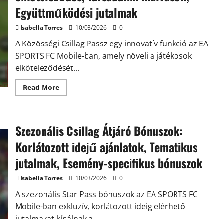
ajánlatok,
Együttműködési jutalmak
Új
játékos
jutalmak
Isabella Torres
10/03/2026
0
A Közösségi Csillag Passz egy innovatív funkció az EA
SPORTS FC Mobile-ban, amely növeli a játékosok
elköteleződését...
Read
Read More
more
about
Közösségi
Csillag
Átjáró
Szezonális Csillag Átjáró Bónuszok:
Bónuszok:
Játékos
elköteleződés,
Korlátozott idejű ajánlatok, Tematikus
Társadalmi
kihívások,
jutalmak, Esemény-specifikus bónuszok
Együttműködési
jutalmak
Isabella Torres
10/03/2026
0
A szezonális Star Pass bónuszok az EA SPORTS FC
Mobile-ban exkluzív, korlátozott ideig elérhető
jutalmakat kínálnak a...