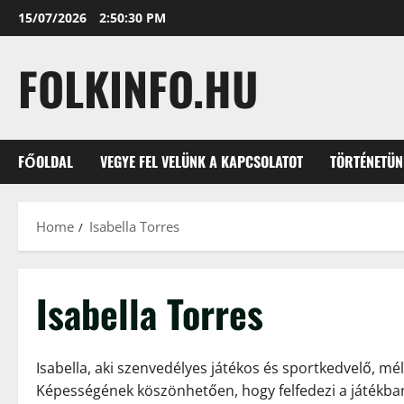
Skip
15/07/2026
2:50:32 PM
to
content
FOLKINFO.HU
FŐOLDAL
VEGYE FEL VELÜNK A KAPCSOLATOT
TÖRTÉNETÜN
Home
Isabella Torres
Isabella Torres
Isabella, aki szenvedélyes játékos és sportkedvelő, m
Képességének köszönhetően, hogy felfedezi a játékban r