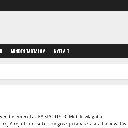
K
MINDEN TARTALOM
NYELV
élyen belemerül az EA SPORTS FC Mobile világába.
ejlő rejtett kincseket, megosztja tapasztalatait a beváltási