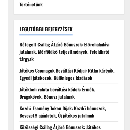
Történetünk
LEGUTÓBBI BEJEGYZÉSEK
Rétegelt Csillag Átjáró Bónuszok: Előrehaladási
jutalmak, Mérföldkő teljesítmények, Feloldható
tárgyak
Játékos Csomagok Beváltási Kódjai: Ritka kártyák,
Egyedi játékosok, Különleges kiadások
Játékbeli valuta beváltási kódok: Érmék,
Drágakövek, Bónusz jutalmak
Kezdő Esemény Token Díjak: Kezdő bónuszok,
Bevezető ajánlatok, Új játékos jutalmak
Közösségi Csillag Átjáró Bónuszok: Játékos