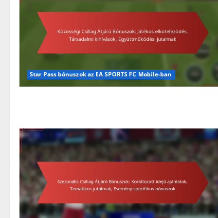
Star Pass bónuszok az EA SPORTS FC Mobile-ban