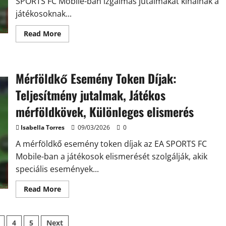
SPORTS FC Mobile-ban izgalmas jutalmakat kínálnak a
játékosoknak...
Read
Read More
more
about
Korlátozott
idejű
Star
Mérföldkő Esemény Token Díjak:
Pass
bónuszok:
Villámakciók,
Teljesítmény jutalmak, Játékos
Exkluzív
hozzáférés,
mérföldkövek, Különleges elismerés
Promóciós
események
Isabella Torres
09/03/2026
0
A mérföldkő esemény token díjak az EA SPORTS FC
Mobile-ban a játékosok elismerését szolgálják, akik
speciális események...
Read
Read More
more
about
Mérföldkő
Esemény
4
5
Next
Token