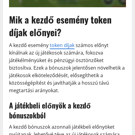
Mik a kezdő esemény token
díjak előnyei?
A kezdő esemény
token díjak
számos előnyt
kínálnak az új játékosok számára, fokozva
játékélményüket és pénzügyi ösztönzőket
biztosítva. Ezek a bónuszok jelentősen növelhetik a
játékosok elköteleződését, elősegíthetik a
közösségépítést és javíthatják a hosszú távú
megtartási arányokat.
A játékbeli előnyök a kezdő
bónuszokból
A kezdő bónuszok azonnali játékbeli előnyöket
nyújtanak, lehetővé téve az új játékosok számára,