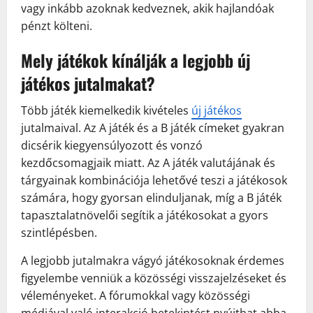
vagy inkább azoknak kedveznek, akik hajlandóak
pénzt költeni.
Mely játékok kínálják a legjobb új
játékos jutalmakat?
Több játék kiemelkedik kivételes
új játékos
jutalmaival. Az A játék és a B játék címeket gyakran
dicsérik kiegyensúlyozott és vonzó
kezdőcsomagjaik miatt. Az A játék valutájának és
tárgyainak kombinációja lehetővé teszi a játékosok
számára, hogy gyorsan elinduljanak, míg a B játék
tapasztalatnövelői segítik a játékosokat a gyors
szintlépésben.
A legjobb jutalmakra vágyó játékosoknak érdemes
figyelembe venniük a közösségi visszajelzéseket és
véleményeket. A fórumokkal vagy közösségi