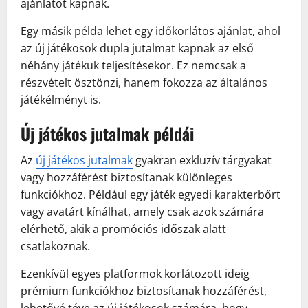
ajánlatot kapnak.
Egy másik példa lehet egy időkorlátos ajánlat, ahol
az új játékosok dupla jutalmat kapnak az első
néhány játékuk teljesítésekor. Ez nemcsak a
részvételt ösztönzi, hanem fokozza az általános
játékélményt is.
Új játékos jutalmak példái
Az
új játékos jutalmak
gyakran exkluzív tárgyakat
vagy hozzáférést biztosítanak különleges
funkciókhoz. Például egy játék egyedi karakterbőrt
vagy avatárt kínálhat, amely csak azok számára
elérhető, akik a promóciós időszak alatt
csatlakoznak.
Ezenkívül egyes platformok korlátozott ideig
prémium funkciókhoz biztosítanak hozzáférést,
lehetővé téve az új játékosok számára, hogy