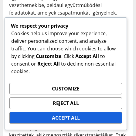
vezethetnek be, például együttműködési
feladatokat, amelyek csapatmunkát igényelnek.
Más játékosokkal való együttműködés nemcsak
We respect your privacy
élvezetesebbé teheti az élményt, hanem a közös
Cookies help us improve your experience,
erőfeszítések révén növelheti a token jutalmakat is.
deliver personalized content, and analyze
Közösségi tippek kihasználása
traffic. You can choose which cookies to allow
by clicking
Customize
. Click
Accept All
to
A közösségi tippek felbecsülhetetlenek lehetnek a
consent or
Reject All
to decline non-essential
kezdő esemény token díjak maximalizálásához.
cookies.
Fórumokkal, közösségi média csoportokkal vagy
játékbeli csevegéssel való interakció betekintést
CUSTOMIZE
nyújthat a hatékony stratégiákba és rejtett
lehetőségekbe, amelyeket talán nem fedeznél fel
REJECT ALL
egyedül.
ACCEPT ALL
Keresd azokat az útmutatókat vagy
oktatóanyagokat, amelyeket tapasztalt játékosok
készítettek, akik megosztják sikerstratégiáikat. Ezek