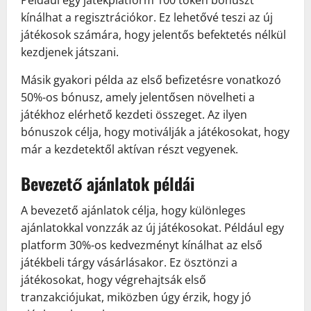
kínálhat a regisztrációkor. Ez lehetővé teszi az új
játékosok számára, hogy jelentős befektetés nélkül
kezdjenek játszani.
Másik gyakori példa az első befizetésre vonatkozó
50%-os bónusz, amely jelentősen növelheti a
játékhoz elérhető kezdeti összeget. Az ilyen
bónuszok célja, hogy motiválják a játékosokat, hogy
már a kezdetektől aktívan részt vegyenek.
Bevezető ajánlatok példái
A bevezető ajánlatok célja, hogy különleges
ajánlatokkal vonzzák az új játékosokat. Például egy
platform 30%-os kedvezményt kínálhat az első
játékbeli tárgy vásárlásakor. Ez ösztönzi a
játékosokat, hogy végrehajtsák első
tranzakciójukat, miközben úgy érzik, hogy jó