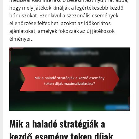
médiával való interakció betekintést nyújthat abba,
hogy mely játékok kínálják a legértékesebb kezdő
bónuszokat. Ezenkívül a szezonális események
ellenőrzése felfedheti azokat az időkorlátos
ajánlatokat, amelyek fokozzák az új játékosok
élményeit.
Mik a haladó stratégiák a
kezdő esemény token díjak