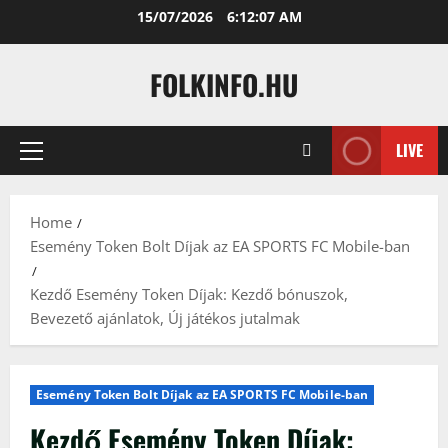
Skip
15/07/2026
6:12:08 AM
to
content
FOLKINFO.HU
LIVE
Primary
Menu
Home
Esemény Token Bolt Díjak az EA SPORTS FC Mobile-ban
Kezdő Esemény Token Díjak: Kezdő bónuszok,
Bevezető ajánlatok, Új játékos jutalmak
Esemény Token Bolt Díjak az EA SPORTS FC Mobile-ban
Kezdő Esemény Token Díjak: